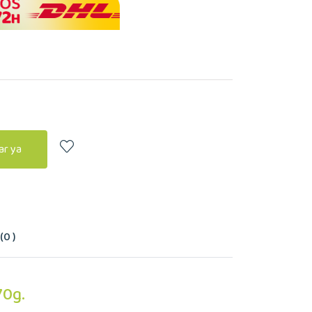
r ya
0 )
70g.