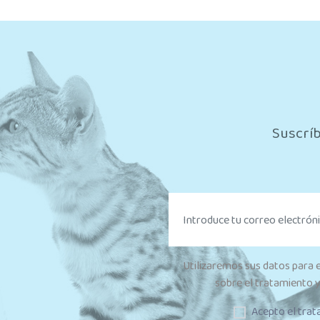
Suscríb
Utilizaremos sus datos para 
sobre el tratamiento y
Acepto el trat