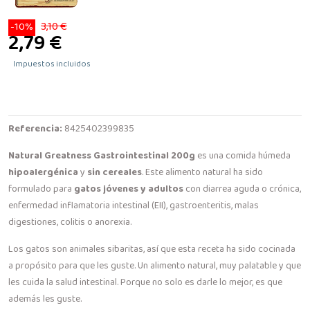
3,10 €
-10%
2,79 €
Impuestos incluidos
Referencia:
8425402399835
Natural Greatness Gastrointestinal 200g
es una comida húmeda
hipoalergénica
y
sin cereales
. Este alimento natural ha sido
formulado para
gatos jóvenes y adultos
con diarrea aguda o crónica,
enfermedad inflamatoria intestinal (EII), gastroenteritis, malas
digestiones, colitis o anorexia.
Los gatos son animales sibaritas, así que esta receta ha sido cocinada
a propósito para que les guste. Un alimento natural, muy palatable y que
les cuida la salud intestinal. Porque no solo es darle lo mejor, es que
además les guste.