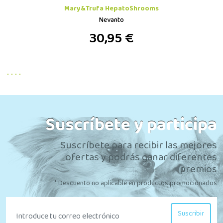
Mary&Trufa HepatoShrooms
Nevanto
30,95 €
Suscríbete y participa
Suscríbete para recibir las mejores
ofertas y podrás ganar diferentes
premios
* Descuento no aplicable en productos promocionados
Suscribir