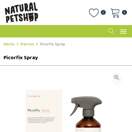
0
0
Inicio
Perros
Picorfix Spray
Picorfix Spray