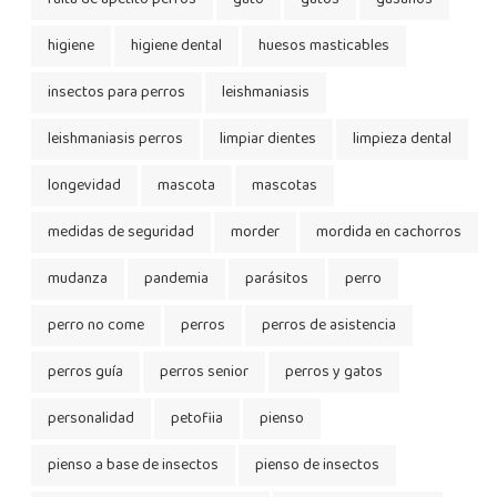
higiene
higiene dental
huesos masticables
insectos para perros
leishmaniasis
leishmaniasis perros
limpiar dientes
limpieza dental
longevidad
mascota
mascotas
medidas de seguridad
morder
mordida en cachorros
mudanza
pandemia
parásitos
perro
perro no come
perros
perros de asistencia
perros guía
perros senior
perros y gatos
personalidad
petofiia
pienso
pienso a base de insectos
pienso de insectos