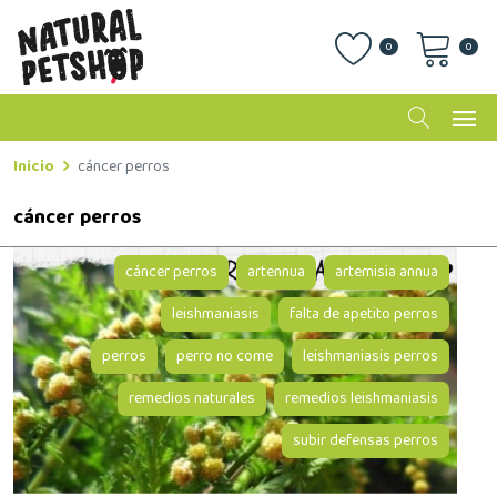
0
0
Inicio
cáncer perros
cáncer perros
cáncer perros
artennua
artemisia annua
leishmaniasis
falta de apetito perros
perros
perro no come
leishmaniasis perros
remedios naturales
remedios leishmaniasis
subir defensas perros