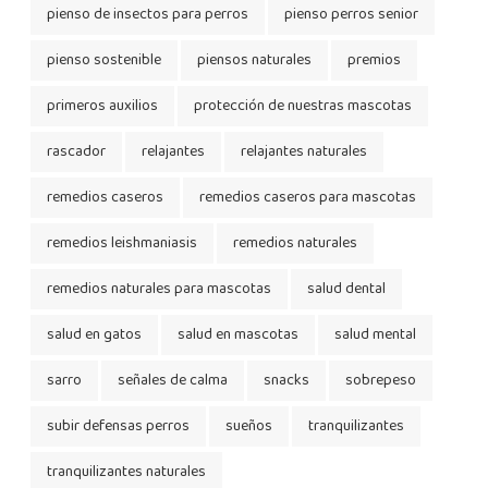
pienso de insectos para perros
pienso perros senior
pienso sostenible
piensos naturales
premios
primeros auxilios
protección de nuestras mascotas
rascador
relajantes
relajantes naturales
remedios caseros
remedios caseros para mascotas
remedios leishmaniasis
remedios naturales
remedios naturales para mascotas
salud dental
salud en gatos
salud en mascotas
salud mental
sarro
señales de calma
snacks
sobrepeso
subir defensas perros
sueños
tranquilizantes
tranquilizantes naturales