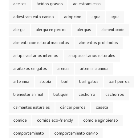
aceites
ácidos grasos
adiestramiento
adiestramiento canino
adopcion
agua
agua
alergia
alergia en perros
alergias
alimentación
alimentación natural mascotas
alimentos prohibidos
antiparasitarios internos
antiparasitarios naturales
arañazos en gatos
arenas
artemisia annua
artennua
atopía
barf
barf gatos
barf perros
bienestar animal
botiquín
cachorro
cachorros
calmantes naturales
cáncer perros
caseta
comida
comida eco-friencly
cómo elegir pienso
comportamiento
comportamiento canino