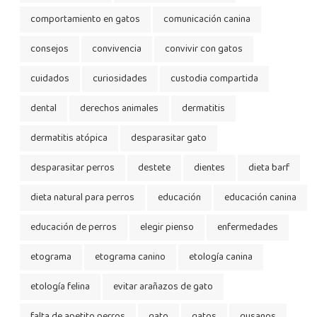
comportamiento en gatos
comunicación canina
consejos
convivencia
convivir con gatos
cuidados
curiosidades
custodia compartida
dental
derechos animales
dermatitis
dermatitis atópica
desparasitar gato
desparasitar perros
destete
dientes
dieta barf
dieta natural para perros
educación
educación canina
educación de perros
elegir pienso
enfermedades
etograma
etograma canino
etología canina
etología felina
evitar arañazos de gato
falta de apetito perros
gato
gatos
gusanos