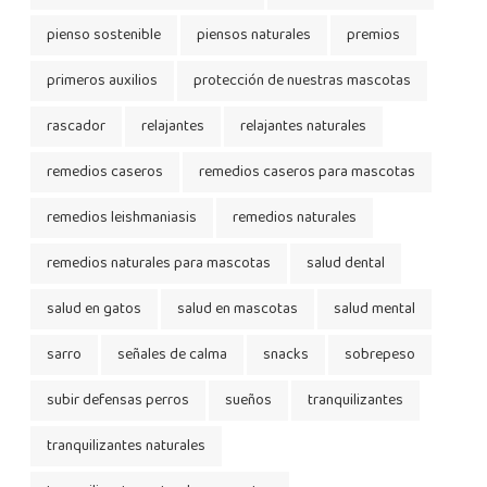
pienso sostenible
piensos naturales
premios
primeros auxilios
protección de nuestras mascotas
rascador
relajantes
relajantes naturales
remedios caseros
remedios caseros para mascotas
remedios leishmaniasis
remedios naturales
remedios naturales para mascotas
salud dental
salud en gatos
salud en mascotas
salud mental
sarro
señales de calma
snacks
sobrepeso
subir defensas perros
sueños
tranquilizantes
tranquilizantes naturales