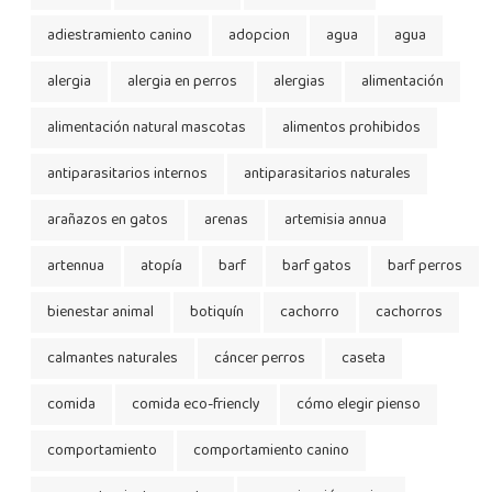
adiestramiento canino
adopcion
agua
agua
alergia
alergia en perros
alergias
alimentación
alimentación natural mascotas
alimentos prohibidos
antiparasitarios internos
antiparasitarios naturales
arañazos en gatos
arenas
artemisia annua
artennua
atopía
barf
barf gatos
barf perros
bienestar animal
botiquín
cachorro
cachorros
calmantes naturales
cáncer perros
caseta
comida
comida eco-friencly
cómo elegir pienso
comportamiento
comportamiento canino