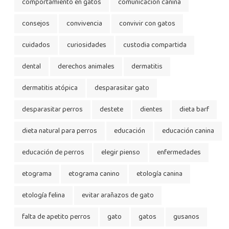
comportamiento en gatos
comunicación canina
consejos
convivencia
convivir con gatos
cuidados
curiosidades
custodia compartida
dental
derechos animales
dermatitis
dermatitis atópica
desparasitar gato
desparasitar perros
destete
dientes
dieta barf
dieta natural para perros
educación
educación canina
educación de perros
elegir pienso
enfermedades
etograma
etograma canino
etología canina
etología felina
evitar arañazos de gato
falta de apetito perros
gato
gatos
gusanos