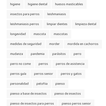
higiene
higiene dental
huesos masticables
insectos para perros
leishmaniasis
leishmaniasis perros
limpiar dientes
limpieza dental
longevidad
mascota
mascotas
medidas de seguridad
morder
mordida en cachorros
mudanza
pandemia
parásitos
perro
perro no come
perros
perros de asistencia
perros guía
perros senior
perros y gatos
personalidad
petofiia
pienso
pienso a base de insectos
pienso de insectos
pienso de insectos para perros
pienso perros senior