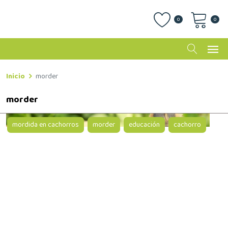
0
0
Inicio
morder
morder
mordida en cachorros
morder
educación
cachorro