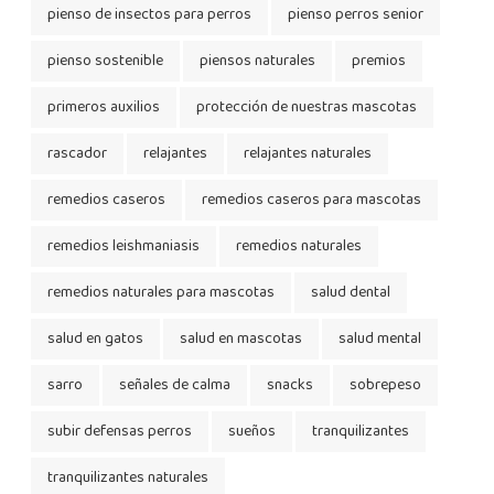
pienso de insectos para perros
pienso perros senior
pienso sostenible
piensos naturales
premios
primeros auxilios
protección de nuestras mascotas
rascador
relajantes
relajantes naturales
remedios caseros
remedios caseros para mascotas
remedios leishmaniasis
remedios naturales
remedios naturales para mascotas
salud dental
salud en gatos
salud en mascotas
salud mental
sarro
señales de calma
snacks
sobrepeso
subir defensas perros
sueños
tranquilizantes
tranquilizantes naturales