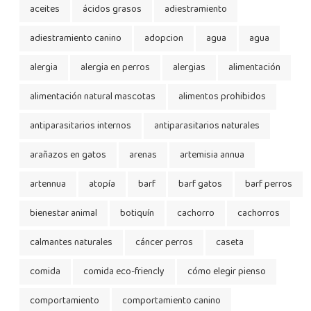
aceites
ácidos grasos
adiestramiento
adiestramiento canino
adopcion
agua
agua
alergia
alergia en perros
alergias
alimentación
alimentación natural mascotas
alimentos prohibidos
antiparasitarios internos
antiparasitarios naturales
arañazos en gatos
arenas
artemisia annua
artennua
atopía
barf
barf gatos
barf perros
bienestar animal
botiquín
cachorro
cachorros
calmantes naturales
cáncer perros
caseta
comida
comida eco-friencly
cómo elegir pienso
comportamiento
comportamiento canino