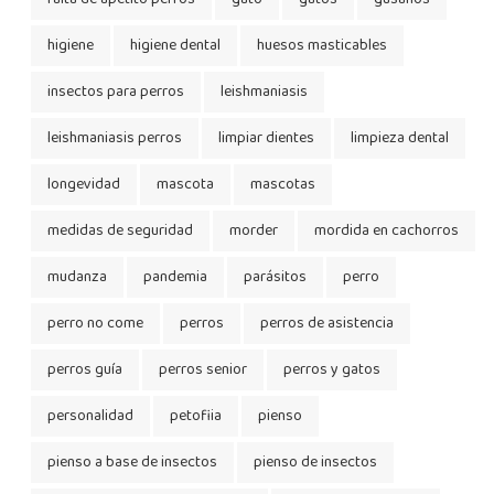
higiene
higiene dental
huesos masticables
insectos para perros
leishmaniasis
leishmaniasis perros
limpiar dientes
limpieza dental
longevidad
mascota
mascotas
medidas de seguridad
morder
mordida en cachorros
mudanza
pandemia
parásitos
perro
perro no come
perros
perros de asistencia
perros guía
perros senior
perros y gatos
personalidad
petofiia
pienso
pienso a base de insectos
pienso de insectos