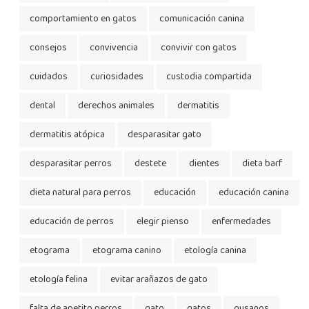
comportamiento en gatos
comunicación canina
consejos
convivencia
convivir con gatos
cuidados
curiosidades
custodia compartida
dental
derechos animales
dermatitis
dermatitis atópica
desparasitar gato
desparasitar perros
destete
dientes
dieta barf
dieta natural para perros
educación
educación canina
educación de perros
elegir pienso
enfermedades
etograma
etograma canino
etología canina
etología felina
evitar arañazos de gato
falta de apetito perros
gato
gatos
gusanos