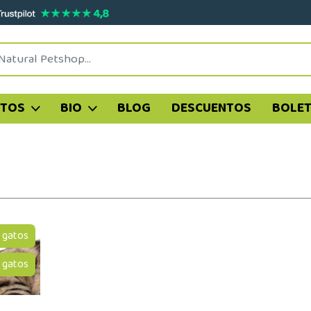
ATOS
BIO
BLOG
DESCUENTOS
BOLET
gatos
 gatos