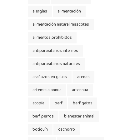
alergias
alimentación
alimentación natural mascotas
alimentos prohibidos
antiparasitarios internos
antiparasitarios naturales
arañazos en gatos
arenas
artemisia annua
artennua
atopía
barf
barf gatos
barf perros
bienestar animal
botiquín
cachorro