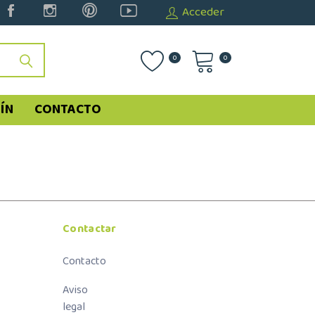
Acceder
0
0
ÍN
CONTACTO
Contactar
Contacto
Aviso
legal