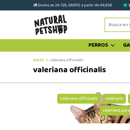
Envíos en 24-72h, GRATIS a partir de 49,95€
PERROS
G
Inicio
valeriana officinalis
valeriana officinalis
valeriana officinalis
valeriana
valeriana para