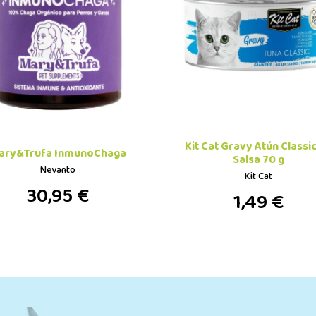
Kit Cat Gravy Atún Classi
ary&Trufa InmunoChaga
Salsa 70 g
Nevanto
Kit Cat
30,95 €
1,49 €