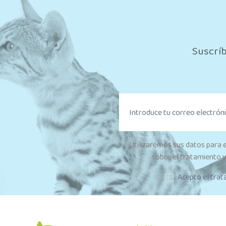
Suscríb
Utilizaremos sus datos para 
sobre el tratamiento y
Acepto el trat