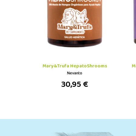
Mary&Trufa HepatoShrooms
M
Nevanto
30,95 €