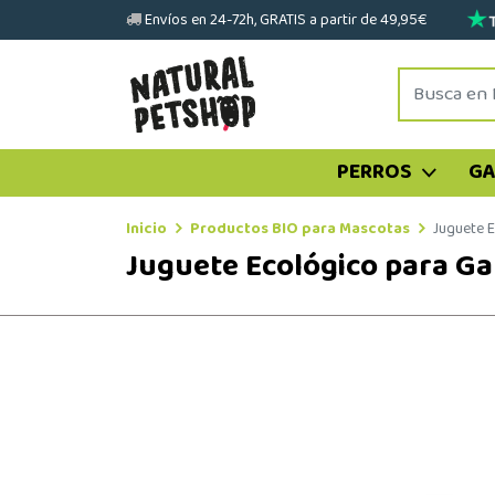
Envíos en 24-72h, GRATIS a partir de 49,95€
PERROS
G
Inicio
Productos BIO para Mascotas
Juguete 
Juguete Ecológico para G