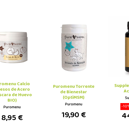
romenu Calcio
Supple
Puromenu Torrente
esos de Acero
Ac
de Bienestar
scara de Huevo
(OptiMSM)
Su
BIO)
Puromenu
-10
Puromenu
19,90 €
4
8,95 €