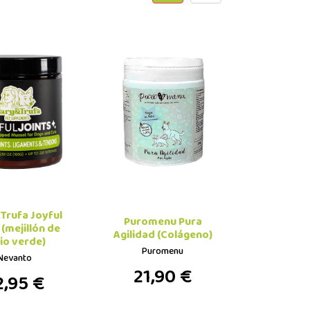
Trufa Joyful
Puromenu Pura
 (mejillón de
Agilidad (Colágeno)
io verde)
Puromenu
Nevanto
21,90 €
2,95 €