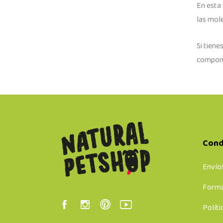
En esta
las mol
Si tien
componen
Cond
Envío
Forma
Políti