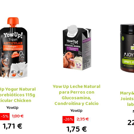
Yow Up Leche Natural
p Yogur Natural
para Perros con
Mary&
prebióticos 115g
Glucosamina,
Joints
ticular Chicken
Condroitina y Calcio
lab
YowUp
YowUp
1,80 €
-5%
2,35 €
-26%
2
1,71 €
1,75 €