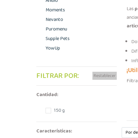
Anibio
Las
p
Moments
ancia
Nevanto
arti
Puromenu
Supple Pets
Do
YowUp
Dif
Inf
¡Uti
FILTRAR POR:
Restablecer
Filtra
Cantidad:
150 g
Características: