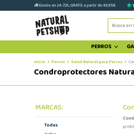
Envíos en 24-72h, GRATIS a partir de 49,95€
PERROS
G
Inicio
Perros
Salud Natural para Perros
Co
Condroprotectores Natura
MARCAS:
Con
Cond
Todas
probl