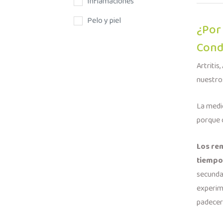
Inflamaciones
Pelo y piel
¿Por
Cond
Artritis
nuestr
La medi
porque 
Los rem
tiempo
secunda
experim
padecer