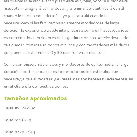
así que tener un reto a largo plazo está muy bien, porque el olor de tu
mascota impregnará su mordedor y el animal se identificará con él
cuando lo use. Lo considerará suyo y estará ahí cuando lo
necesite. Pero si les facilitamos solamente mordedores de larga
duración, la experiencia puede interpretarse como un fracaso. Lo ideal
es combinar los mordedores de larga duración con
snacks
desecados
que puedan comerse en pocos minutos y con mordedores más duros
que puedan tardar entre 20 y 30 minutos en terminarse.
Con la combinación de snacks y mordedores de corta, median y larga
duración aportaremos a nuestro perro todos los estímulos que
necesita, ya que el
morder y el masticar
son
tareas fundamentales
en el día a día
de nuestros perros.
Tamaños aproximados
Talla XS:
28-50g
Talla S:
51-75g
Talla M:
76-150g