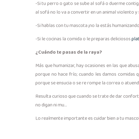
-Si tu perro o gato se sube al sofá o duerme conti
al sofá no lo va a convertir en un animal violento y
-Si hablas con tu mascota ¡no la estás humanizando!
-Si le cocinas la comida o le preparas deliciosos
pla
¿Cuándo te pasas de la raya?
Más que humanizar, hay ocasiones en las que abu
porque no hace frío; cuando les damos comidas qu
porque se ensucia o se re rompe la correa o atuen
Resulta curioso que cuando se trate de dar confo
no digan ni mu…
Lo realmente importante es cuidar bien a tu mascot