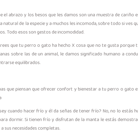
 el abrazo y los besos que les damos son una muestra de cariño en 
a natural de la especie y a muchos les incomoda, sobre todo si ves qu
 ojos. Todo esos son gestos de incomodidad.
ees que tu perro o gato ha hecho X cosa que no te gusta porque te
anas sobre las de un animal, le damos significado humano a conduc
ntrarse equilibrados.
 que piensan que ofrecer confort y bienestar a tu perro o gato es
a
sey cuando hacer frío y él da señas de tener frío? No, no lo estás hu
ra dormir. Si tienen frío y disfrutan de la manta le estás demostr
r a sus necesidades completas.