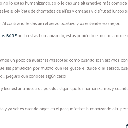
go no lo estás humanizando, solo le das una alternativa más cómoda 
 salvaje, olvídate de chorradas de alfas y omegas y disfrutad juntos si
 Al contrario, le das un refuerzo positivo y os entenderéis mejor.
tos BARF
no lo estás humanizando, estás poniéndole mucho amor e in
samos un poco de nuestras mascotas como cuando los vestimos con 
e les perjudican por mucho que les guste el dulce o el salado, c
do… ¡Seguro que conoces algún caso!
rt y bienestar a nuestros peludos digan que los humanizamos y, cua
a y ya sabes cuando oigas en el parque “estas humanizando a tu perro