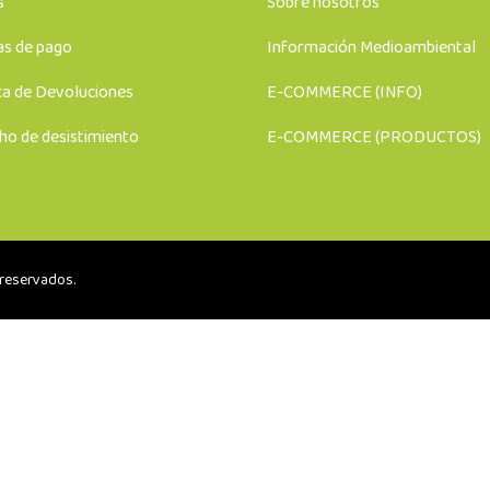
s
Sobre nosotros
s de pago
Información Medioambiental
ca de Devoluciones
E-COMMERCE (INFO)
ho de desistimiento
E-COMMERCE (PRODUCTOS)
reservados.