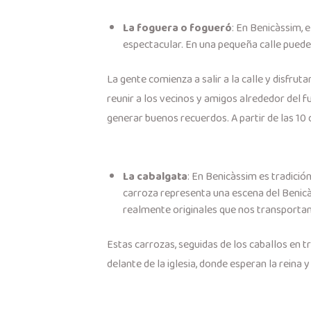
La foguera o fogueró
: En Benicàssim, 
espectacular. En una pequeña calle puedes
La gente comienza a salir a la calle y disfrut
reunir a los vecinos y amigos alrededor del 
generar buenos recuerdos. A partir de las 10 d
La cabalgata
: En Benicàssim es tradició
carroza representa una escena del Benicà
realmente originales que nos transportan
Estas carrozas, seguidas de los caballos en tr
delante de la iglesia, donde esperan la reina 