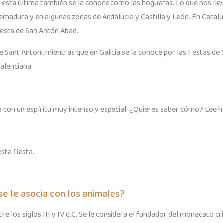
n esta última también se la conoce como las hogueras. Lo que nos ll
remadura y en algunas zonas de Andalucía y Castilla y León. En Catal
iesta de San Antón Abad.
Sant Antoni, mientras que en Galicia se la conoce por las Festas de 
alenciana.
a con un espíritu muy intenso y especial! ¿Quieres saber cómo? Lee ha
sta fiesta.
se le asocia con los animales?
e los siglos III y IV d.C. Se le considera el fundador del monacato cri