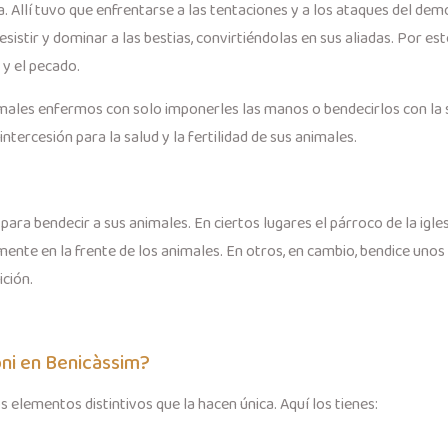
ia. Allí tuvo que enfrentarse a las tentaciones y a los ataques del de
esistir y dominar a las bestias, convirtiéndolas en sus aliadas. Por
 y el pecado.
nimales enfermos con solo imponerles las manos o bendecirlos con la
tercesión para la salud y la fertilidad de sus animales.
ra bendecir a sus animales. En ciertos lugares el párroco de la igle
mente en la frente de los animales. En otros, en cambio, bendice unos
ición.
oni en Benicàssim?
elementos distintivos que la hacen única. Aquí los tienes: