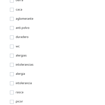
tierra
caca
aglomerante
anti polvo
duradero
wc
alergias
intolerancias
alergia
intolerancia
rasca
picor