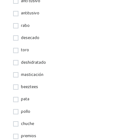
anti tusivo
antitusivo
rabo
desecado
toro
deshidratado
masticación
beeztees
pata
pollo
chuche
premios