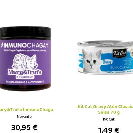
Kit Cat Gravy Atún Classi
ary&Trufa InmunoChaga
Salsa 70 g
Nevanto
Kit Cat
30,95 €
1,49 €