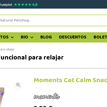
ATOS
BIO
BLOG
DESCUENTOS
BOLET
ra relajar
ncional para relajar
Moments Cat Calm Snack