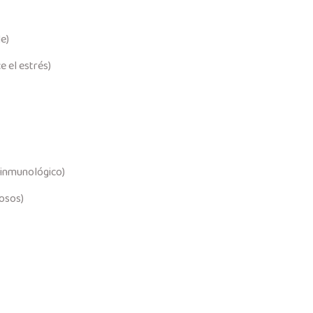
e)
e el estrés)
a inmunológico)
iosos)