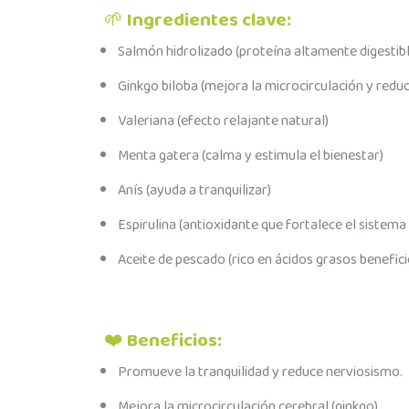
🌱
Ingredientes clave:
Salmón hidrolizado (proteína altamente digestibl
Ginkgo biloba (mejora la microcirculación y reduc
Valeriana (efecto relajante natural)
Menta gatera (calma y estimula el bienestar)
Anís (ayuda a tranquilizar)
Espirulina (antioxidante que fortalece el sistem
Aceite de pescado (rico en ácidos grasos benefic
❤️
Beneficios:
Promueve la tranquilidad y reduce nerviosismo.
Mejora la microcirculación cerebral (ginkgo).