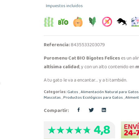
Impuestos incluidos
Referencia:
8435533203079
Puromenu Cat BIO Bigotes Felices
es un al
altísima calidad
, y con un alto contenido en
m
A tu gato le va a encantar... y a ti también.
Categorías:
Gatos
,
Alimentación Natural para Gatos
Mascotas
,
Productos Ecológicos para Gatos
,
Aliment
Compartir: