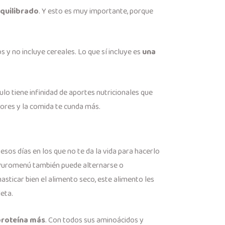
quilibrado
. Y esto es muy importante, porque
cos y no incluye cereales. Lo que sí incluye es
una
ulo tiene infinidad de aportes nutricionales que
nores y la comida te cunda más.
sos días en los que no te da la vida para hacerlo
e Puromenú también puede alternarse o
ticar bien el alimento seco, este alimento les
eta.
proteína más
. Con todos sus aminoácidos y