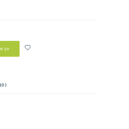
r ya
0 )