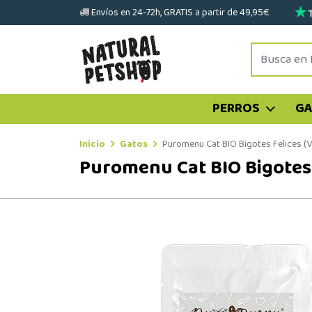
Envíos en 24-72h, GRATIS a partir de 49,95€
PERROS
G
Inicio
Gatos
Puromenu Cat BIO Bigotes Felices (
Puromenu Cat BIO Bigotes 