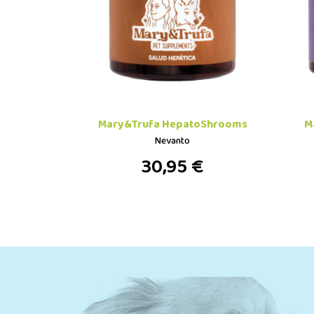
Mary&Trufa HepatoShrooms
M
Nevanto
30,95 €