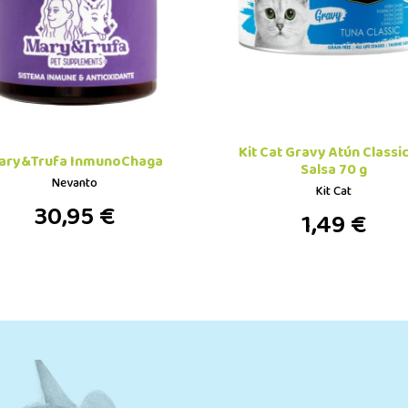
Kit Cat Gravy Atún Classi
ary&Trufa InmunoChaga
Salsa 70 g
Nevanto
Kit Cat
30,95 €
1,49 €