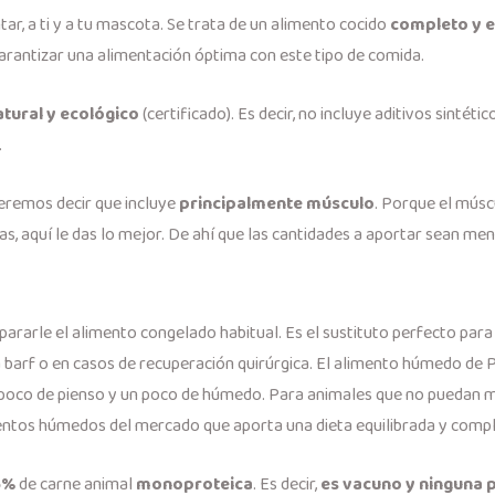
tar, a ti y a tu mascota. Se trata de un alimento cocido
completo y e
rantizar una alimentación óptima con este tipo de comida.
atural y ecológico
(certificado). Es decir, no incluye aditivos sintéti
.
remos decir que incluye
principalmente músculo
. Porque el músc
cas, aquí le das lo mejor. De ahí que las cantidades a aportar sean me
rarle el alimento congelado habitual. Es el sustituto perfecto para e
ta barf o en casos de recuperación quirúrgica. El alimento húmedo d
 poco de pienso y un poco de húmedo. Para animales que no puedan mas
entos húmedos del mercado que aporta una dieta equilibrada y compl
6%
de carne animal
monoproteica
. Es decir,
es vacuno y ninguna 