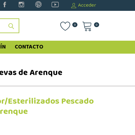
Acceder
0
0
ÍN
CONTACTO
uevas de Arenque
or/Esterilizados Pescado
Arenque