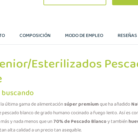
TO
COMPOSICIÓN
MODO DE EMPLEO
RESEÑAS (
Senior/Esterilizados Pesc
e
s buscando
 la última gama de alimentación
súper premium
que ha añadido
Na
e pescado blanco de grado humano cocinado a fuego lento. Así es com
da más y nada menos que un
70% de Pescado Blanco
y también
hue
an alta calidad a un precio tan asequible.