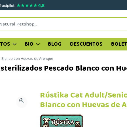
ATOS
BIO
BLOG
DESCUENTOS
BOLET
do Blanco con Huevas de Arenque
Esterilizados Pescado Blanco con H
Rústika Cat Adult/Seni
Blanco con Huevas de 