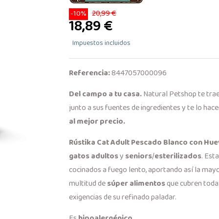
20,99 €
-10%
18,89 €
Impuestos incluidos
Referencia:
8447057000096
Del campo a tu casa.
Natural Petshop te tra
junto a sus fuentes de ingredientes y te lo hac
al mejor precio.
Rústika Cat Adult Pescado Blanco con Hu
gatos adultos
y
seniors
/
esterilizados
. Est
cocinados a fuego lento, aportando así la mayo
multitud de
súper alimentos
que cubren todas
exigencias de su refinado paladar.
Es
hipoalergénico
.