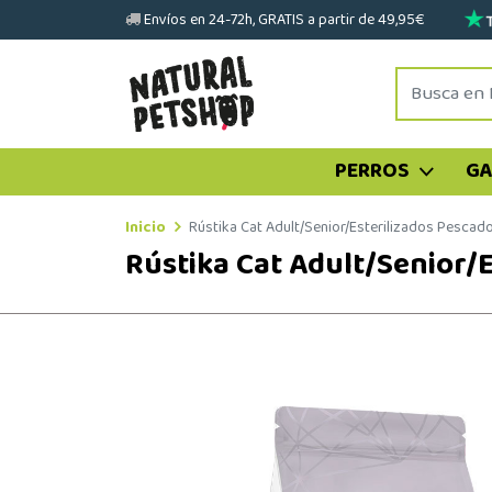
Envíos en 24-72h, GRATIS a partir de 49,95€
PERROS
G
Inicio
Rústika Cat Adult/Senior/Esterilizados Pesca
Rústika Cat Adult/Senior/