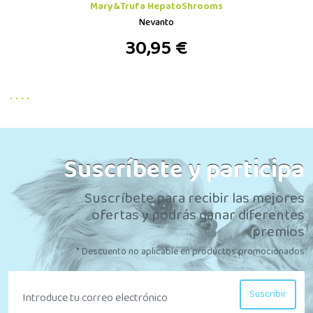
Mary&Trufa HepatoShrooms
Nevanto
30,95 €
Suscríbete y participa
Suscríbete para recibir las mejores
ofertas y podrás ganar diferentes
premios
* Descuento no aplicable en productos promocionados
Suscribir