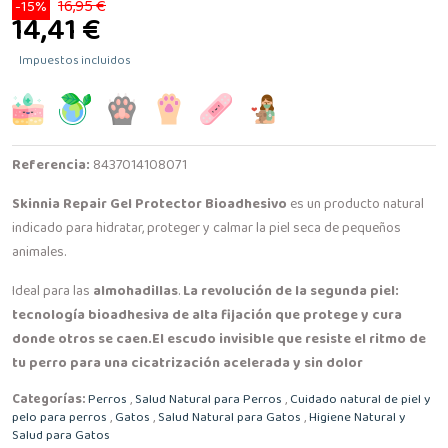
16,95 €
-15%
14,41 €
Impuestos incluidos
Referencia:
8437014108071
Skinnia Repair Gel Protector Bioadhesivo
es un producto natural
indicado para hidratar, proteger y calmar la piel seca de pequeños
animales.
Ideal para las
almohadillas
.
La revolución de la segunda piel:
tecnología bioadhesiva de alta fijación que protege y cura
donde otros se caen.
El escudo invisible que resiste el ritmo de
tu perro para una cicatrización acelerada y sin dolor
Categorías:
Perros
,
Salud Natural para Perros
,
Cuidado natural de piel y
pelo para perros
,
Gatos
,
Salud Natural para Gatos
,
Higiene Natural y
Salud para Gatos