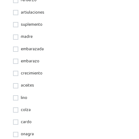
refuerzo
artiulaciones
suplemento
madre
embarazada
embarazo
crecimiento
aceites
lino
colza
cardo
onagra