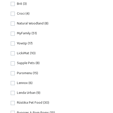
Brit (3)
Croci (4)
Natural Woodland (8)
MyFamily (51)
YowUp (17)
LickiMat (10)
Supple Pets (8)
Puromenu (15)
Lennox (6)
Lenda Urban (9)
Rústika Pet Food (30)
Puppies & Pom Poms (15)