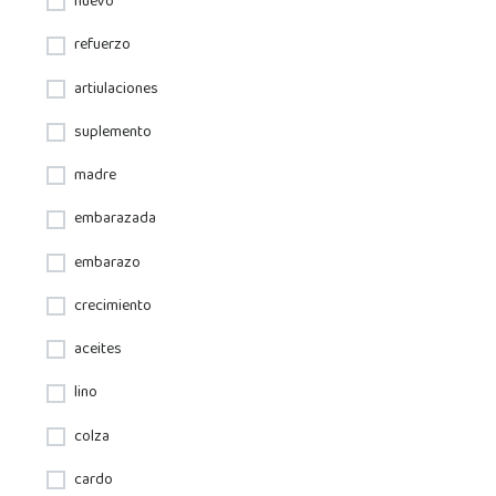
huevo
refuerzo
artiulaciones
suplemento
madre
embarazada
embarazo
crecimiento
aceites
lino
colza
cardo