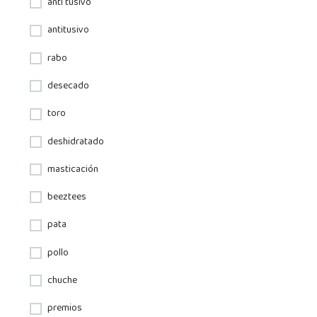
anti tusivo
antitusivo
rabo
desecado
toro
deshidratado
masticación
beeztees
pata
pollo
chuche
premios