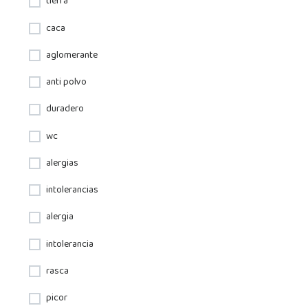
tierra
caca
aglomerante
anti polvo
duradero
wc
alergias
intolerancias
alergia
intolerancia
rasca
picor