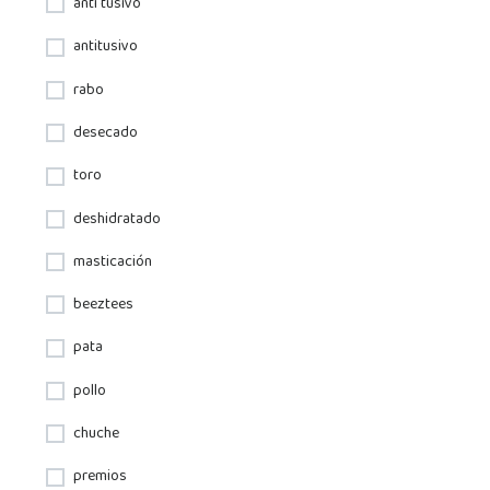
anti tusivo
antitusivo
rabo
desecado
toro
deshidratado
masticación
beeztees
pata
pollo
chuche
premios