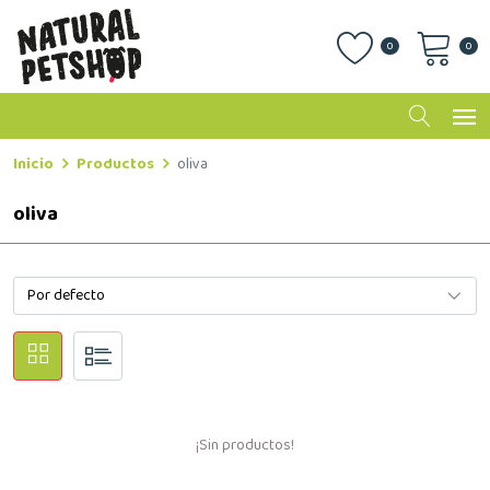
0
0
Inicio
Productos
oliva
oliva
¡Sin productos!