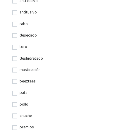
anti tusivo
antitusivo
rabo
desecado
toro
deshidratado
masticación
beeztees
pata
pollo
chuche
premios