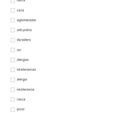
tierra
caca
aglomerante
anti polvo
duradero
wc
alergias
intolerancias
alergia
intolerancia
rasca
picor