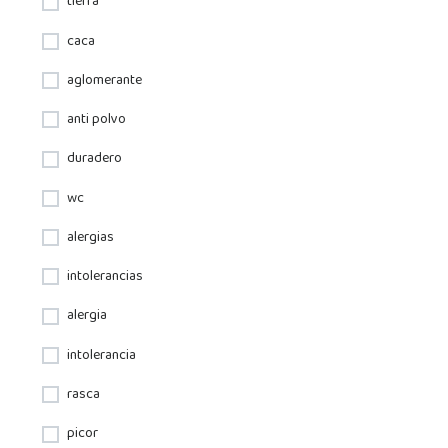
tierra
caca
aglomerante
anti polvo
duradero
wc
alergias
intolerancias
alergia
intolerancia
rasca
picor