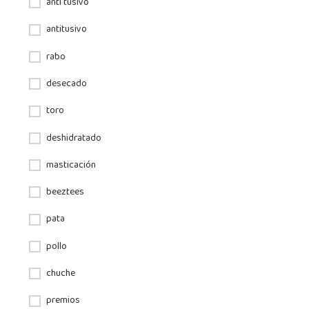
anti tusivo
antitusivo
rabo
desecado
toro
deshidratado
masticación
beeztees
pata
pollo
chuche
premios