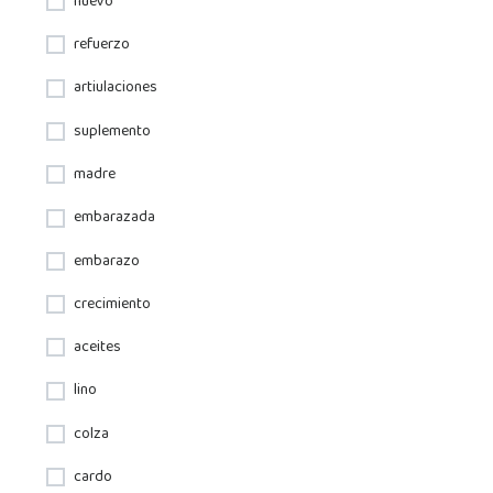
huevo
refuerzo
artiulaciones
suplemento
madre
embarazada
embarazo
crecimiento
aceites
lino
colza
cardo