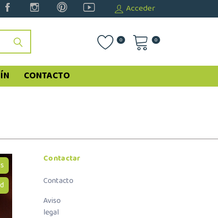
Acceder
0
0
ÍN
CONTACTO
Contactar
as
Contacto
ad
Aviso
legal