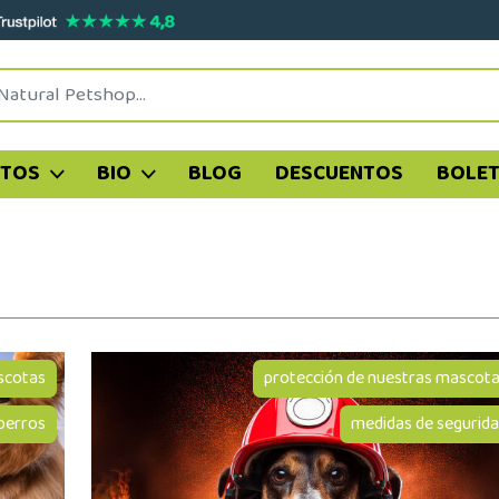
ATOS
BIO
BLOG
DESCUENTOS
BOLET
cotas
protección de nuestras mascot
perros
medidas de segurid