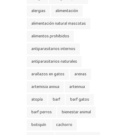
alergias
alimentación
alimentación natural mascotas
alimentos prohibidos
antiparasitarios internos
antiparasitarios naturales
arañazos en gatos
arenas
artemisia annua
artennua
atopía
barf
barf gatos
barf perros
bienestar animal
botiquín
cachorro