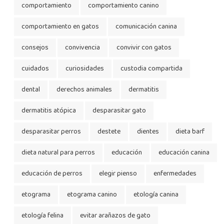
comportamiento
comportamiento canino
comportamiento en gatos
comunicación canina
consejos
convivencia
convivir con gatos
cuidados
curiosidades
custodia compartida
dental
derechos animales
dermatitis
dermatitis atópica
desparasitar gato
desparasitar perros
destete
dientes
dieta barf
dieta natural para perros
educación
educación canina
educación de perros
elegir pienso
enfermedades
etograma
etograma canino
etología canina
etología felina
evitar arañazos de gato