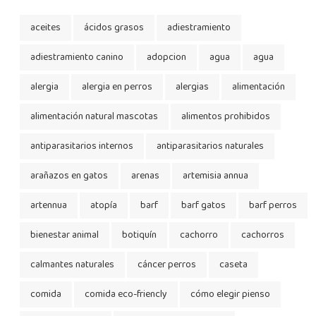
aceites
ácidos grasos
adiestramiento
adiestramiento canino
adopcion
agua
agua
alergia
alergia en perros
alergias
alimentación
alimentación natural mascotas
alimentos prohibidos
antiparasitarios internos
antiparasitarios naturales
arañazos en gatos
arenas
artemisia annua
artennua
atopía
barf
barf gatos
barf perros
bienestar animal
botiquín
cachorro
cachorros
calmantes naturales
cáncer perros
caseta
comida
comida eco-friencly
cómo elegir pienso