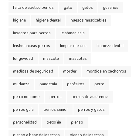
falta de apetito perros
gato
gatos
gusanos
higiene
higiene dental
huesos masticables
insectos para perros
leishmaniasis
leishmaniasis perros
limpiar dientes
limpieza dental
longevidad
mascota
mascotas
medidas de seguridad
morder
mordida en cachorros
mudanza
pandemia
parásitos
perro
perro no come
perros
perros de asistencia
perros guía
perros senior
perros y gatos
personalidad
petofiia
pienso
pienso a base de insectos
pienso de insectos