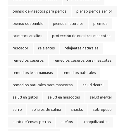
pienso de insectos para perros
pienso perros senior
pienso sostenible
piensos naturales
premios
primeros auxilios
protección de nuestras mascotas
rascador
relajantes
relajantes naturales
remedios caseros
remedios caseros para mascotas
remedios leishmaniasis
remedios naturales
remedios naturales para mascotas
salud dental
salud en gatos
salud en mascotas
salud mental
sarro
señales de calma
snacks
sobrepeso
subir defensas perros
sueños
tranquilizantes