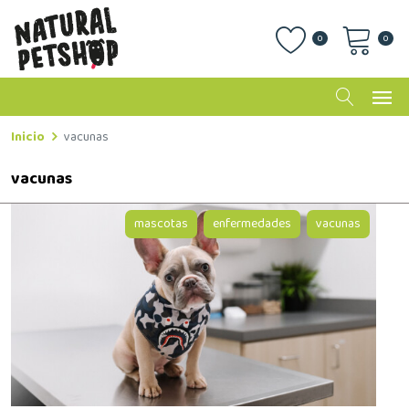
0
0
Inicio
vacunas
vacunas
mascotas
enfermedades
vacunas