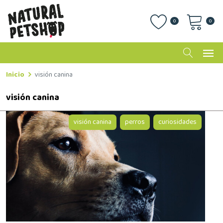
0
0
Inicio
visión canina
visión canina
visión canina
perros
curiosidades