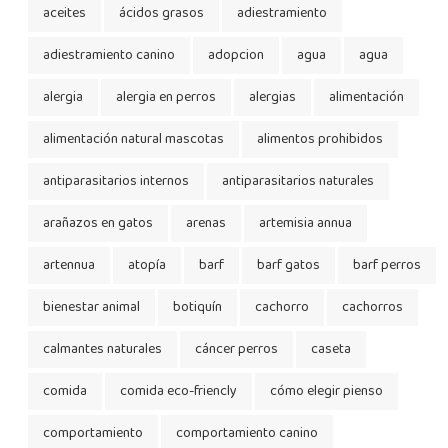
aceites
ácidos grasos
adiestramiento
adiestramiento canino
adopcion
agua
agua
alergia
alergia en perros
alergias
alimentación
alimentación natural mascotas
alimentos prohibidos
antiparasitarios internos
antiparasitarios naturales
arañazos en gatos
arenas
artemisia annua
artennua
atopía
barf
barf gatos
barf perros
bienestar animal
botiquín
cachorro
cachorros
calmantes naturales
cáncer perros
caseta
comida
comida eco-friencly
cómo elegir pienso
comportamiento
comportamiento canino