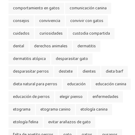
comportamiento en gatos
comunicación canina
consejos
convivencia
convivir con gatos
cuidados
curiosidades
custodia compartida
dental
derechos animales
dermatitis
dermatitis atópica
desparasitar gato
desparasitar perros
destete
dientes
dieta barf
dieta natural para perros
educación
educación canina
educación de perros
elegir pienso
enfermedades
etograma
etograma canino
etología canina
etología felina
evitar arañazos de gato
falta de apetito perros
gato
gatos
gusanos