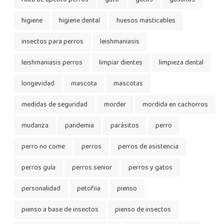
higiene
higiene dental
huesos masticables
insectos para perros
leishmaniasis
leishmaniasis perros
limpiar dientes
limpieza dental
longevidad
mascota
mascotas
medidas de seguridad
morder
mordida en cachorros
mudanza
pandemia
parásitos
perro
perro no come
perros
perros de asistencia
perros guía
perros senior
perros y gatos
personalidad
petofiia
pienso
pienso a base de insectos
pienso de insectos