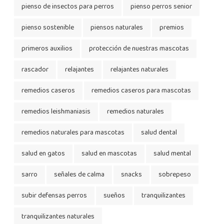
pienso de insectos para perros
pienso perros senior
pienso sostenible
piensos naturales
premios
primeros auxilios
protección de nuestras mascotas
rascador
relajantes
relajantes naturales
remedios caseros
remedios caseros para mascotas
remedios leishmaniasis
remedios naturales
remedios naturales para mascotas
salud dental
salud en gatos
salud en mascotas
salud mental
sarro
señales de calma
snacks
sobrepeso
subir defensas perros
sueños
tranquilizantes
tranquilizantes naturales